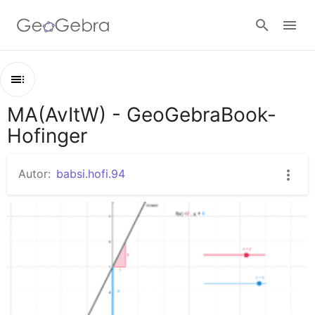
Anmelden
MA(AvItW) - GeoGebraBook-
Kapitel
Hofinger
MA(AvItW) - GeoGebraBook- Hofinger
Termin - 2
Autor:
babsi.hofi.94
Termin - 3
Termin - 6
Termin 7
Termin 8