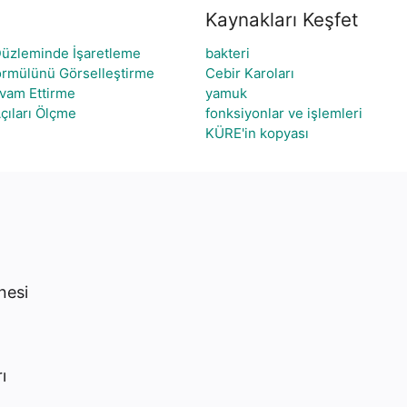
Kaynakları Keşfet
Düzleminde İşaretleme
bakteri
ormülünü Görselleştirme
Cebir Karoları
evam Ettirme
yamuk
Açıları Ölçme
fonksiyonlar ve işlemleri
KÜRE'in kopyası
nesi
ı