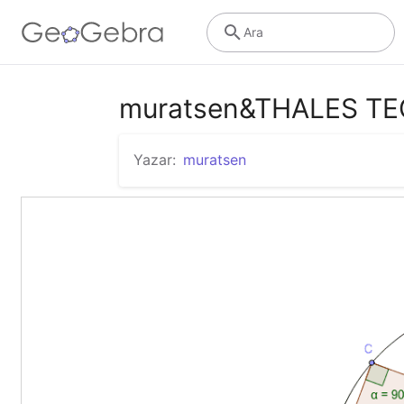
Ara
muratsen&THALES T
Yazar:
muratsen