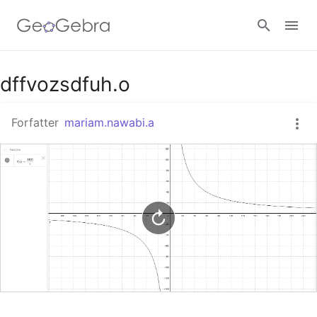
Google Classroom
dffvozsdfuh.o
Forfatter
mariam.nawabi.a
GeoGebra Classroom
Log ind