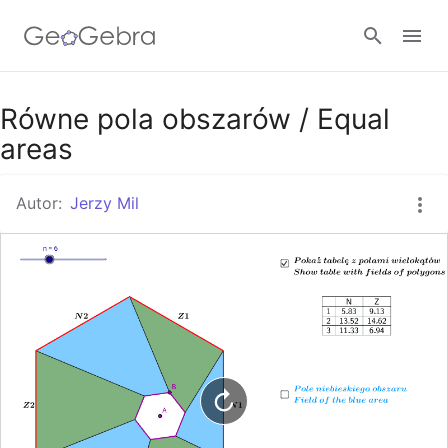
Google Classroom
Równe pola obszarów / Equal
areas
GeoGebra Classroom
Autor:
Jerzy Mil
Zaloguj się