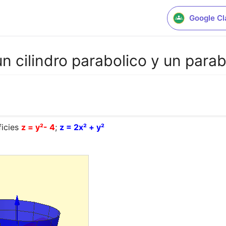
Google C
n cilindro parabolico y un para
icies 
z = y²- 4
; 
z = 2x² + y²