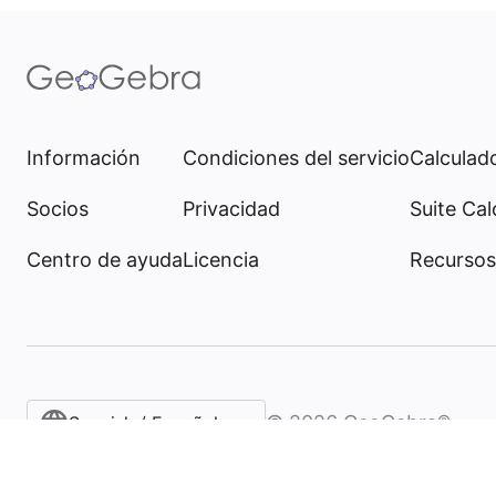
Información
Condiciones del servicio
Calculado
Socios
Privacidad
Suite Cal
Centro de ayuda
Licencia
Recursos
©
2026
GeoGebra®
Spanish / Español (internacional)