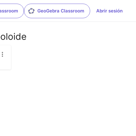
lassroom
GeoGebra Classroom
Abrir sesión
boloide