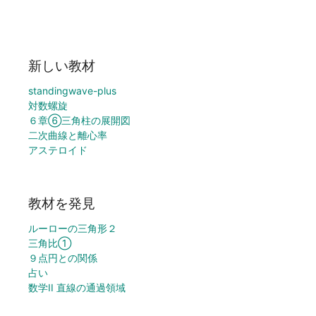
新しい教材
standingwave-plus
対数螺旋
６章⑥三角柱の展開図
二次曲線と離心率
アステロイド
教材を発見
ルーローの三角形２
三角比①
９点円との関係
占い
数学II 直線の通過領域