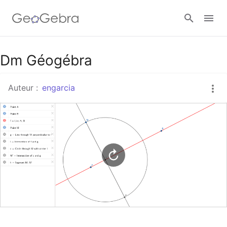
Google Classroom
Dm Géogébra
Auteur :
engarcia
Classe GeoGebra
Se connecter