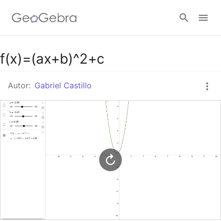
Google Classroom
f(x)=(ax+b)^2+c
Autor:
Gabriel Castillo
GeoGebra Classroom
Abrir sesión