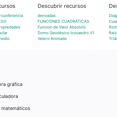
cursos
Descubrir recursos
De
ircunferencia
derivadas
Dia
 ESO
FUNCIONES CUADRÁTICAS
Cuad
ropiedades
Funcion de Valor Absoluto
Rom
gular
Domo Geodésico Icosaedro V1
Raíz
medio
Velero Animado
Triá
ra gráfica
culadora
 matemáticos