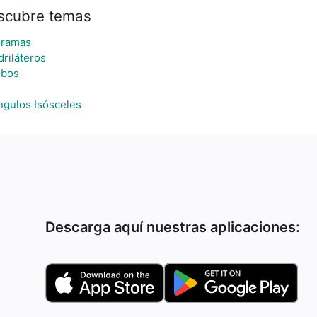
scubre temas
gramas
riláteros
bos
ngulos Isósceles
Descarga aquí nuestras aplicaciones: