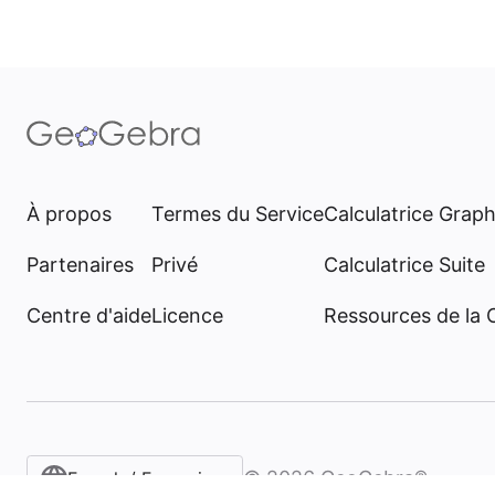
À propos
Termes du Service
Calculatrice Grap
Partenaires
Privé
Calculatrice Suite
Centre d'aide
Licence
Ressources de la
©
2026
GeoGebra®
French / Français‎