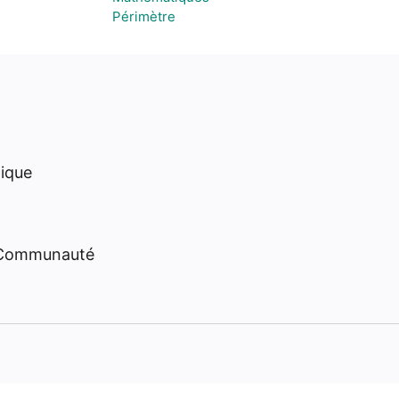
Périmètre
hique
 Communauté