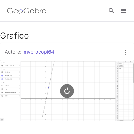
Google Classroom
Grafico
Autore:
mvprocopi64
GeoGebra Classroom
Accedi