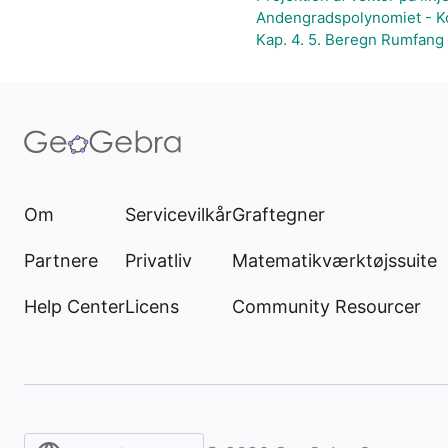
Andengradspolynomiet - Ko
Kap. 4. 5. Beregn Rumfang
Om
Servicevilkår
Graftegner
Partnere
Privatliv
Matematikværktøjssuite
Help Center
Licens
Community Resourcer