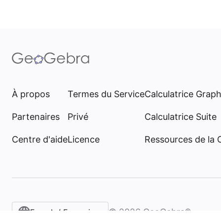
À propos
Termes du Service
Calculatrice Grap
Partenaires
Privé
Calculatrice Suite
Centre d'aide
Licence
Ressources de la
©
2026
GeoGebra®
French / Français‎