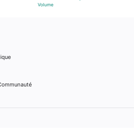
Volume
hique
 Communauté