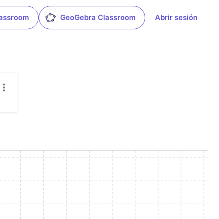
lassroom
GeoGebra Classroom
Abrir sesión