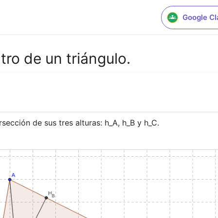
Google C
ro de un triángulo.
ección de sus tres alturas: h_A, h_B y h_C.