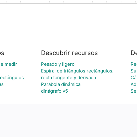
os
Descubrir recursos
D
de medir
Pesado y ligero
Re
Espiral de triángulos rectángulos.
Su
rectángulos
recta tangente y derivada
Cál
as
Parabola dinámica
Ad
dinágrafo v5
Se