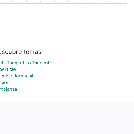
escubre temas
cta Tangente o Tangente
perficie
culo diferencial
ición
mejanza