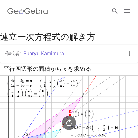
Googleクラスルーム
連立一次方程式の解き方
作成者:
Bunryu Kamimura
GeoGebra Classroom
平行四辺形の面積からｘを求める
ログイン