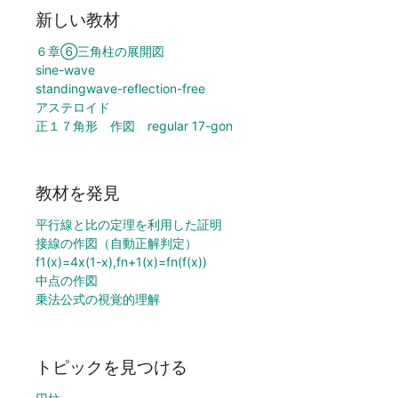
新しい教材
６章⑥三角柱の展開図
sine-wave
standingwave-reflection-free
アステロイド
正１７角形 作図 regular 17-gon
教材を発見
平行線と比の定理を利用した証明
接線の作図（自動正解判定）
f1(x)=4x(1-x),fn+1(x)=fn(f(x))
中点の作図
乗法公式の視覚的理解
トピックを見つける