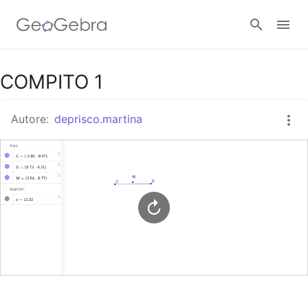
Google Classroom
COMPITO 1
Autore:
deprisco.martina
GeoGebra Classroom
Accedi