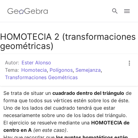
Google Classroom
HOMOTECIA 2 (transformaciones
geométricas)
GeoGebra Classroom
Autor:
Ester Alonso
Tema:
Homotecia
,
Polígonos
,
Semejanza
,
Transformaciones Geométricas
Abrir sesión
Se trata de situar un 
cuadrado dentro del triángulo
 de 
forma que todos sus vértices estén sobre los de éste. 

Uno de los lados del cuadrado tendrá que estar 
necesariamente sobre uno de los lados del triángulo.

El ejercicio se resuelve mediante una 
HOMOTECIA de 
centro en A
(en este caso)
.

Hay que recordar que 
los puntos homotéticos están 