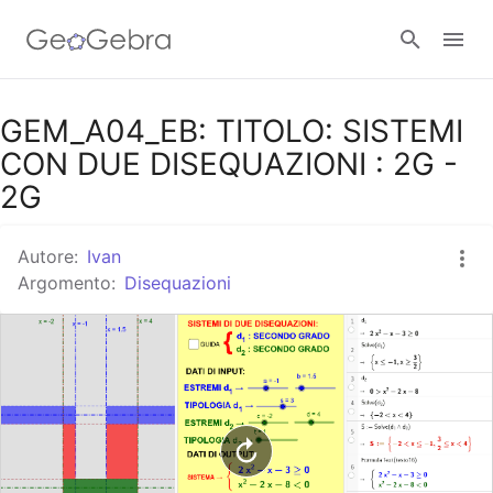
Google Classroom
GEM_A04_EB: TITOLO: SISTEMI
CON DUE DISEQUAZIONI : 2G -
2G
GeoGebra Classroom
Autore:
Ivan
Argomento:
Disequazioni
Accedi