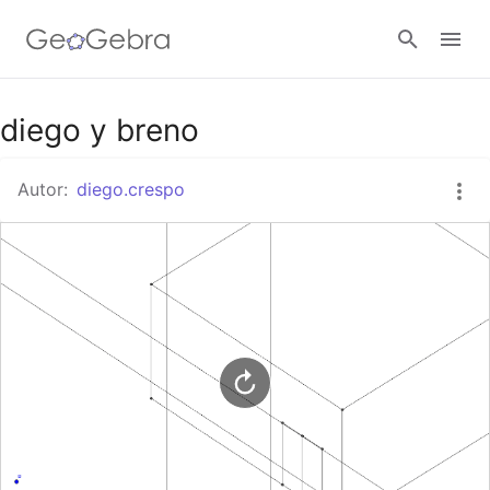
Google Classroom
diego y breno
Autor:
diego.crespo
GeoGebra Classroom
Abrir sesión