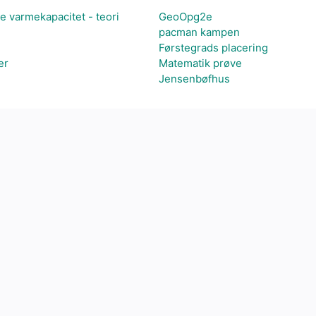
ke varmekapacitet - teori
GeoOpg2e
pacman kampen
Førstegrads placering
er
Matematik prøve
Jensenbøfhus