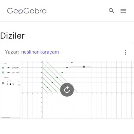
Google Classroom
Diziler
Yazar:
neslihankaraçam
GeoGebra Ders
Giriş yap