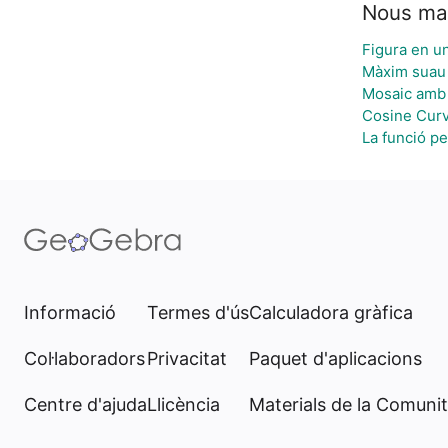
Nous mat
Figura en u
Màxim suau
Mosaic amb 
Cosine Curv
La funció per
Informació
Termes d'ús
Calculadora gràfica
Col·laboradors
Privacitat
Paquet d'aplicacions
Centre d'ajuda
Llicència
Materials de la Comunit