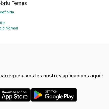
briu Temes
 definida
tre
ució Normal
arregueu-vos les nostres aplicacions aquí::