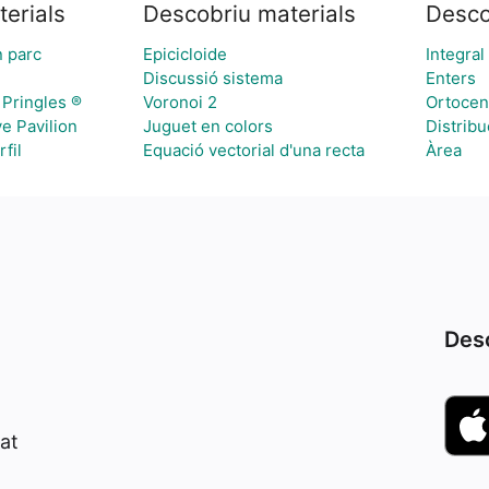
erials
Descobriu materials
Desco
n parc
Epicicloide
Integral
Discussió sistema
Enters
Pringles ®
Voronoi 2
Ortocen
e Pavilion
Juguet en colors
Distrib
fil
Equació vectorial d'una recta
Àrea
Desc
at