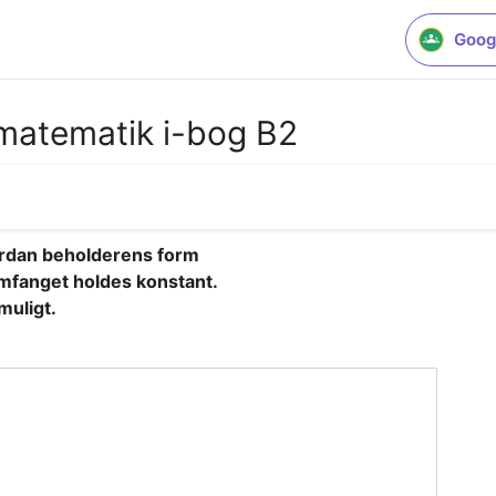
Goog
matematik i-bog B2
ordan beholderens form

mfanget holdes konstant.

muligt.