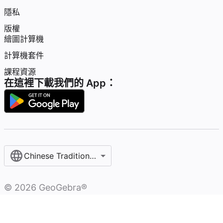
隱私
版權
繪圖計算機
計算機套件
課程資源
在這裡下載我們的 App：
Chinese Traditional / 繁體中文
©
2026
GeoGebra®