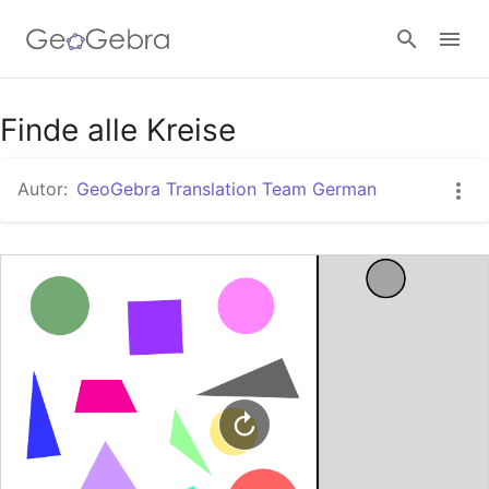
Google Classroom
Finde alle Kreise
Autor:
GeoGebra Translation Team German
GeoGebra Classroom
Anmelden