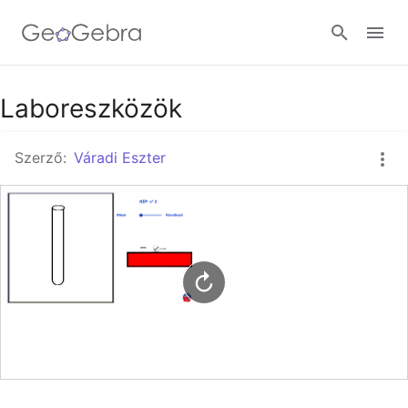
Google Classroom
Laboreszközök
Szerző:
Váradi Eszter
GeoGebra Classroom
Bejelentkezés