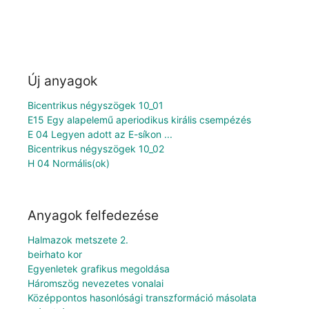
Új anyagok
Bicentrikus négyszögek 10_01
E15 Egy alapelemű aperiodikus királis csempézés
E 04 Legyen adott az E-síkon ...
Bicentrikus négyszögek 10_02
H 04 Normális(ok)
Anyagok felfedezése
Halmazok metszete 2.
beirhato kor
Egyenletek grafikus megoldása
Háromszög nevezetes vonalai
Középpontos hasonlósági transzformáció másolata