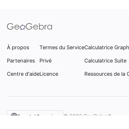
À propos
Termes du Service
Calculatrice Grap
Partenaires
Privé
Calculatrice Suite
Centre d'aide
Licence
Ressources de la
©
2026
GeoGebra®
French / Français‎