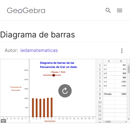
Google Classroom
Diagrama de barras
Autor:
iedamatematicas
GeoGebra Classroom
Abrir sesión