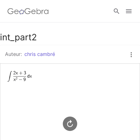
Google Classroom
int_part2
Auteur:
chris cambré
GeoGebra Klaslokaal
Aanmelden