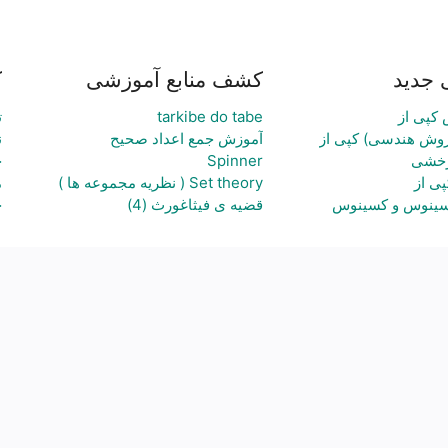
 جدید
کشف منابع آموزشی
ک
 کپی از
tarkibe do tabe
ت
روش هندسی) کپی از
آموزش جمع اعداد صحیح
ن
رخشی
Spinner
چ
ی از
Set theory ( نظریه مجموعه ها )
م
 سینوس و کسینوس
قضیه ی فیثاغورث (4)
ح