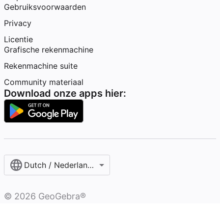
Gebruiksvoorwaarden
Privacy
Licentie
Grafische rekenmachine
Rekenmachine suite
Community materiaal
Download onze apps hier:
Dutch / Nederlands‎ (België)‎
©
2026
GeoGebra®