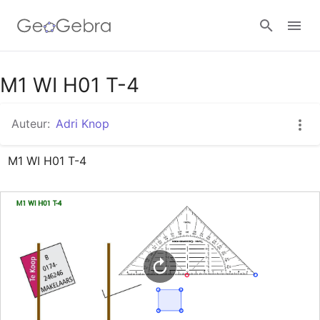
Google Classroom
M1 WI H01 T-4
Auteur:
Adri Knop
GeoGebra Klaslokaal
M1 WI H01 T-4
Aanmelden