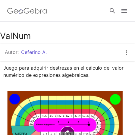
Google Classroom
ValNum
Autor:
Ceferino A.
GeoGebra Classroom
Juego para adquirir destrezas en el cálculo del valor 
numérico de expresiones algebraicas.
Abrir sesión