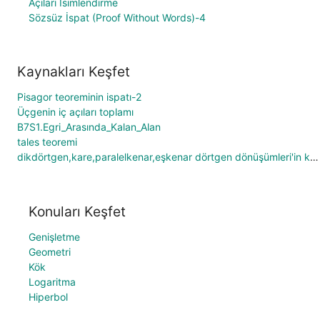
Açıları İsimlendirme
Sözsüz İspat (Proof Without Words)-4
Kaynakları Keşfet
Pisagor teoreminin ispatı-2
Üçgenin iç açıları toplamı
B7S1.Egri_Arasında_Kalan_Alan
tales teoremi
dikdörtgen,kare,paralelkenar,eşkenar dörtgen dönüşümleri'in kopyası
Konuları Keşfet
Genişletme
Geometri
Kök
Logaritma
Hiperbol