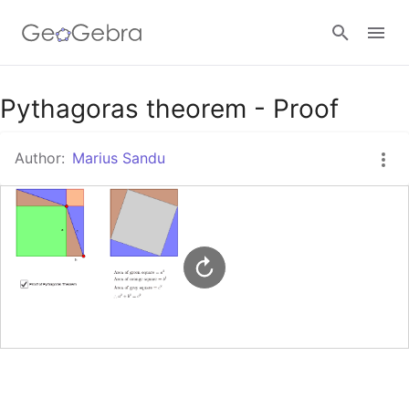
Google Classroom
Pythagoras theorem - Proof
Author:
Marius Sandu
GeoGebra Classroom
Sign in