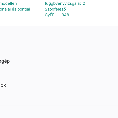
-modellen
fuggbvenyvizsgalat_2
nalai és pontjai
Szögfelező
GyÉF. III. 948.
ógép
gok