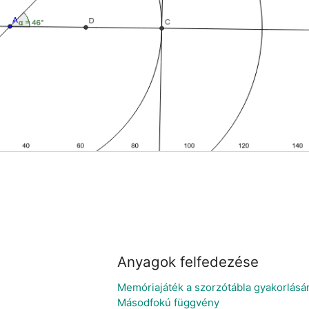
Anyagok felfedezése
Memóriajáték a szorzótábla gyakorlásár
Másodfokú függvény