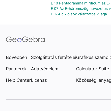
E 10 Pentagramma mirificum az E
E 07 Az E-háromszög nevezetes vo
E16 A cikloisok változatos világa
Bővebben
Szolgáltatás feltételei
Grafikus számol
Partnerek
Adatvédelem
Calculator Suite
Help Center
Licensz
Közösségi anya