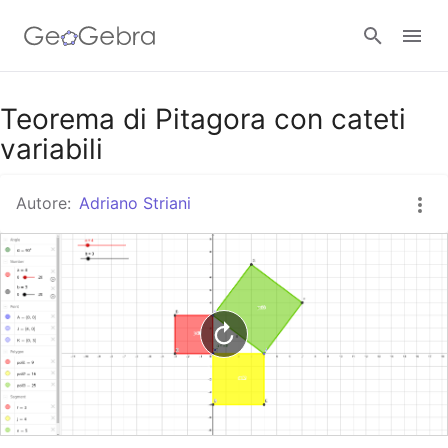
Google Classroom
Teorema di Pitagora con cateti
variabili
GeoGebra Classroom
Autore:
Adriano Striani
Accedi