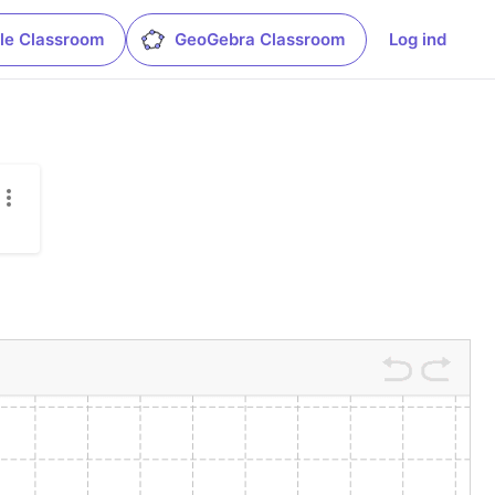
le Classroom
GeoGebra Classroom
Log ind