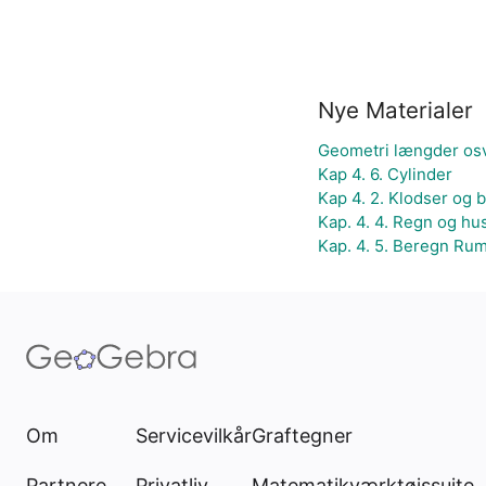
Nye Materialer
Geometri længder osv
Kap 4. 6. Cylinder
Kap 4. 2. Klodser og
Kap. 4. 4. Regn og h
Kap. 4. 5. Beregn Ru
Om
Servicevilkår
Graftegner
Partnere
Privatliv
Matematikværktøjssuite