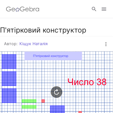
Google Клас
П'ятірковий конструктор
Автор:
Кіщук Наталія
GeoGebra Клас
Увійти