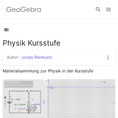
Google Classroom
Physik Kursstufe
Kapitel
GeoGebra Classroom
Physik Kursstufe
Autor:
Jonas Reinkunz
Elektrische Felder
Anmelden
Materialsammlung zur Physik in der Kursstufe
Elektrische und magnetische Felder
Induktion
Schwingungen
Wellen
Entropie