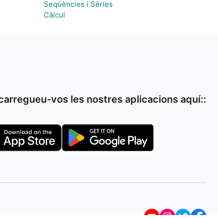
Seqüències i Sèries
Càlcul
arregueu-vos les nostres aplicacions aquí::