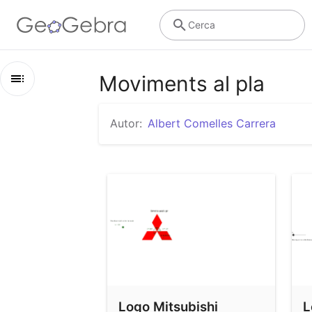
Cerca
Moviments al pla
Esbós
Autor:
Albert Comelles Carrera
Moviments al pla
Logo Mitsubishi
Logo Renault
Generador de logos
Logo Mitsubishi
L