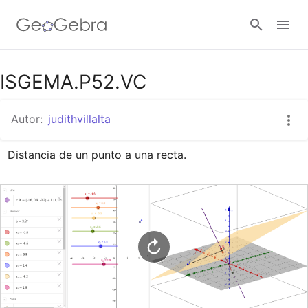
Google Classroom
ISGEMA.P52.VC
Autor:
judithvillalta
GeoGebra Classroom
Distancia de un punto a una recta.
Abrir sesión