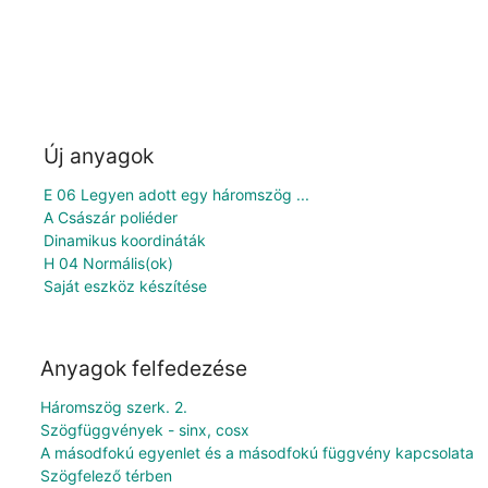
Új anyagok
E 06 Legyen adott egy háromszög ...
A Császár poliéder
Dinamikus koordináták
H 04 Normális(ok)
Saját eszköz készítése
Anyagok felfedezése
Háromszög szerk. 2.
Szögfüggvények - sinx, cosx
A másodfokú egyenlet és a másodfokú függvény kapcsolata
Szögfelező térben