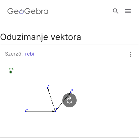
Google Classroom
Oduzimanje vektora
Szerző:
rebi
GeoGebra Classroom
Bejelentkezés