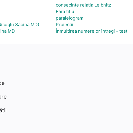
consecinte relatia Leibnitz
Fără titlu
paralelogram
(Nicoglu Sabina MD)
Proiectii
bina MD
Înmulțirea numerelor întregi - test
ce
are
ții