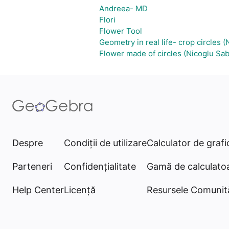
Andreea- MD
Flori
Flower Tool
Geometry in real life- crop circles 
Flower made of circles (Nicoglu Sa
Despre
Condiţii de utilizare
Calculator de grafi
Parteneri
Confidențialitate
Gamă de calculato
Help Center
Licență
Resursele Comunită