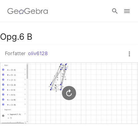
Google Classroom
Opg.6 B
Forfatter
oliv6128
GeoGebra Classroom
Log ind