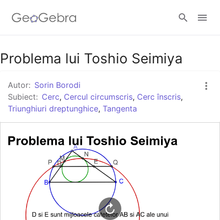
Google Classroom
Problema lui Toshio Seimiya
Autor:
Sorin Borodi
GeoGebra Classroom
Subiect:
Cerc
,
Cercul circumscris
,
Cerc înscris
,
Triunghiuri dreptunghice
,
Tangenta
Autentificare