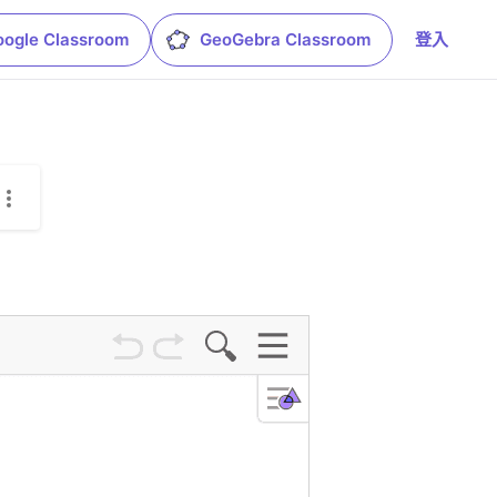
oogle Classroom
GeoGebra Classroom
登入