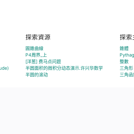
探索資源
探索
圓錐曲線
錐體
P4周界_上
Pythag
[洋葱] 费马点问题
整數
de)
半圆面积的微积分动态演示.许兴华数学
三角形
半圆的滚动
三角函