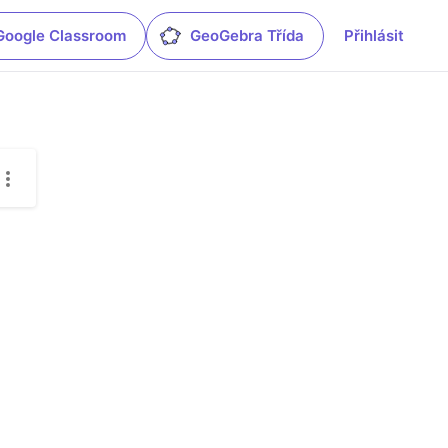
Google Classroom
GeoGebra Třída
Přihlásit