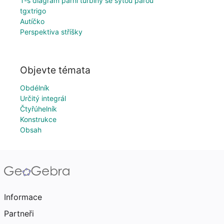
T-s diagram parní turbíny se sytou párou
tgxtrigo
Autíčko
Perspektiva stříšky
Objevte témata
Obdélník
Určitý integrál
Čtyřúhelník
Konstrukce
Obsah
Informace
Partneři