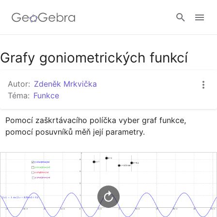
Google Classroom
Grafy goniometrických funkcí
Autor:
Zdeněk Mrkvička
GeoGebra Třída
Téma:
Funkce
Pomocí zaškrtávacího políčka vyber graf funkce, 
Přihlásit
pomocí posuvníků měň její parametry.