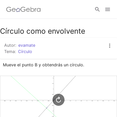
Google Classroom
Círculo como envolvente
Autor:
evamate
GeoGebra Classroom
Tema:
Círculo
Mueve el punto B y obtendrás un círculo.
Abrir sesión