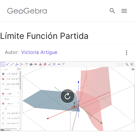
Google Classroom
Límite Función Partida
Autor:
Victoria Artigue
GeoGebra Classroom
Abrir sesión